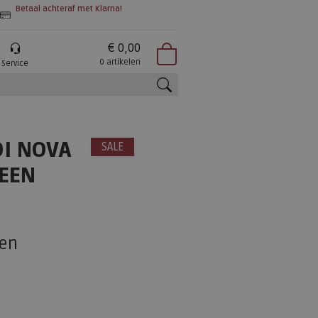
Betaal achteraf met Klarna!
€ 0,00
0 artikelen
Service
zoeken
DI NOVA
SALE
EEN
en