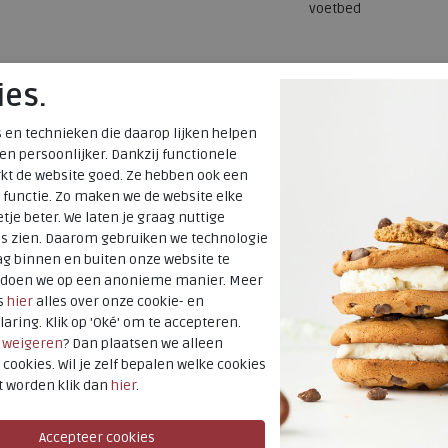
voetbed
ies.
 en technieken die daarop lijken helpen
 en persoonlijker. Dankzij functionele
kt de website goed. Ze hebben ook een
 functie. Zo maken we de website elke
tje beter. We laten je graag nuttige
es zien. Daarom gebruiken we technologie
g binnen en buiten onze website te
t doen we op een anonieme manier. Meer
s
hier
alles over onze cookie- en
laring. Klik op 'Oké' om te accepteren.
r
weigeren
? Dan plaatsen we alleen
 cookies. Wil je zelf bepalen welke cookies
t worden klik dan
hier
.
SALE