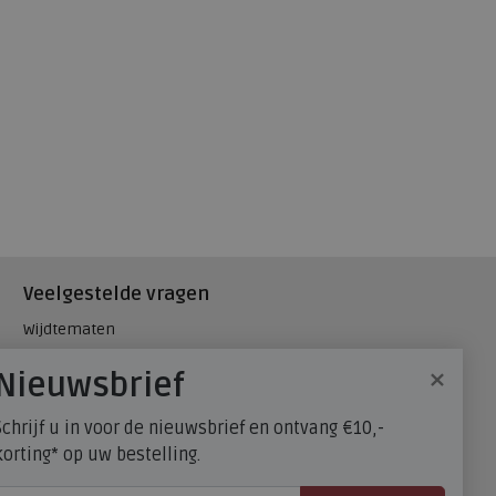
Veelgestelde vragen
Wijdtematen
Hielspoor
×
Nieuwsbrief
Maatadvies, wat is mijn
schoenmaat?
Schrijf u in voor de nieuwsbrief en ontvang €10,-
FitFlop - maatadvies
korting* op uw bestelling.