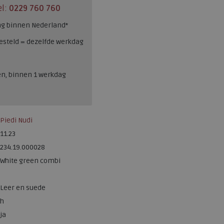
el:
0229 760 760
ng binnen Nederland*
esteld = dezelfde werkdag
en, binnen 1 werkdag
Piedi Nudi
11.23
234.19.000028
White green combi
Leer en suede
h
ja