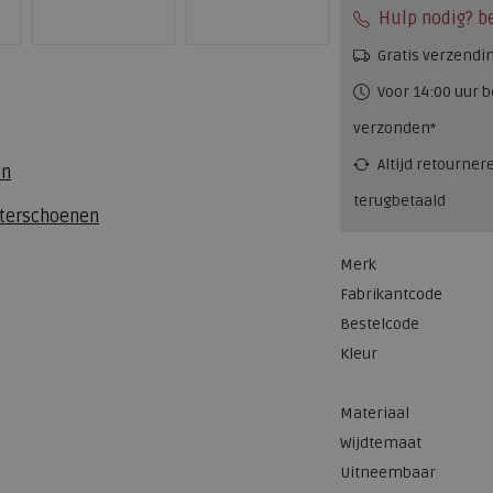
Hulp nodig? b
Gratis verzendi
Voor 14:00 uur b
verzonden*
Altijd retourner
en
terugbetaald
eterschoenen
Merk
Fabrikantcode
Bestelcode
Kleur
Materiaal
Wijdtemaat
Uitneembaar