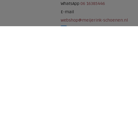
WhatsApp
06 16385446
E-mail
webshop@meijerink-schoenen.nl
Meijerink Schoenen op Facebook
Meijerink schoenen op Instagram
Meijerink Hoor
Nieuwsteeg 39
1621 EC, Hoorn
0229-296675
Betaalmogelijkheden