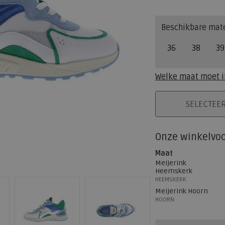
Beschikbare mat
36
38
39
Welke maat moet i
PLAATS IN WINK
SELECTEE
Onze winkelvo
Maat
Meijerink
Heemskerk
HEEMSKERK
Meijerink Hoorn
HOORN