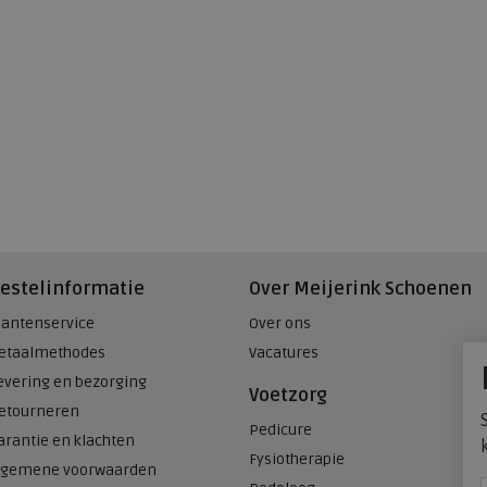
estelinformatie
Over Meijerink Schoenen
lantenservice
Over ons
etaalmethodes
Vacatures
evering en bezorging
Voetzorg
etourneren
Pedicure
arantie en klachten
Fysiotherapie
lgemene voorwaarden