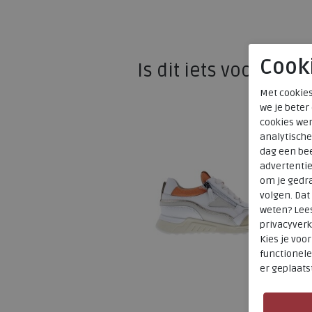
Cook
Is dit iets voor u?
Met cookies
we je beter
cookies wer
analytische
dag een bee
advertenti
om je gedra
volgen. Da
weten? Lee
privacyverk
Kies je voo
functionele
er geplaats
SALE