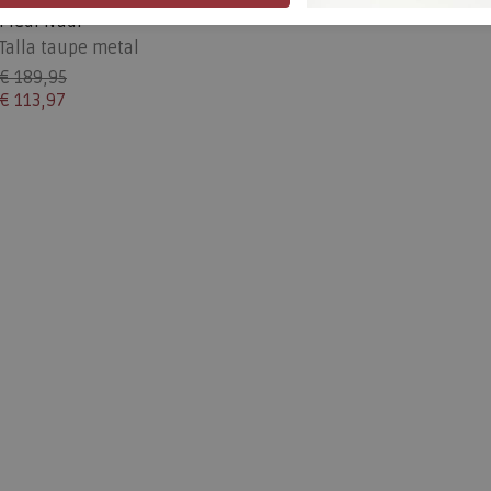
Piedi Nudi
Talla taupe metal
€ 189,95
€ 113,97