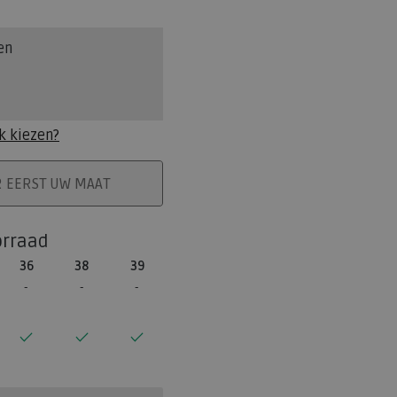
en
k kiezen?
ELMAND
R EERST UW MAAT
orraad
36
38
39