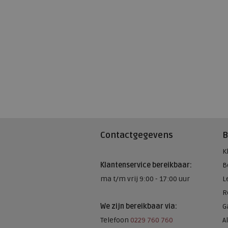
Contactgegevens
B
K
Klantenservice bereikbaar:
B
ma t/m vrij 9:00 - 17:00 uur
L
R
We zijn bereikbaar via:
G
Telefoon
0229 760 760
A