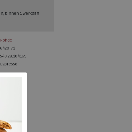
en, binnen 1 werkdag
Rohde
6420-71
540.28.104169
Espresso
Leer
g
nee