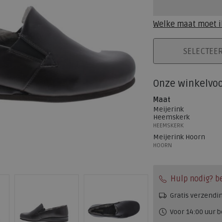
Welke maat moet i
PLAATS IN WINK
SELECTEE
Onze winkelvo
Maat
Meijerink
Heemskerk
HEEMSKERK
Meijerink Hoorn
HOORN
Hulp nodig? b
Gratis verzendi
Voor 14:00 uur b