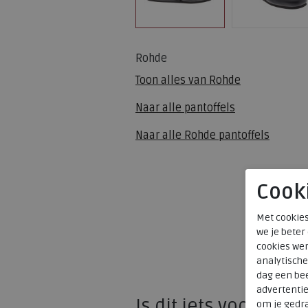
Rohde
Toon alles van
Rohde
Naar alle
pantoffels
Naar alle
Rohde pantoffels
Cook
Met cookies
we je beter
cookies wer
analytische
dag een bee
advertenti
Is dit iets voor u?
om je gedra