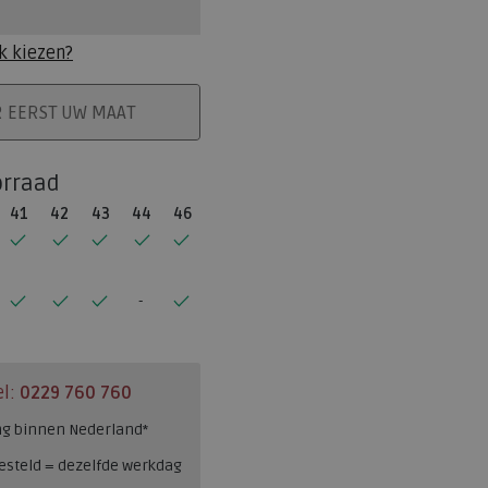
k kiezen?
ELMAND
R EERST UW MAAT
orraad
41
42
43
44
46
el:
0229 760 760
ng binnen Nederland*
esteld = dezelfde werkdag