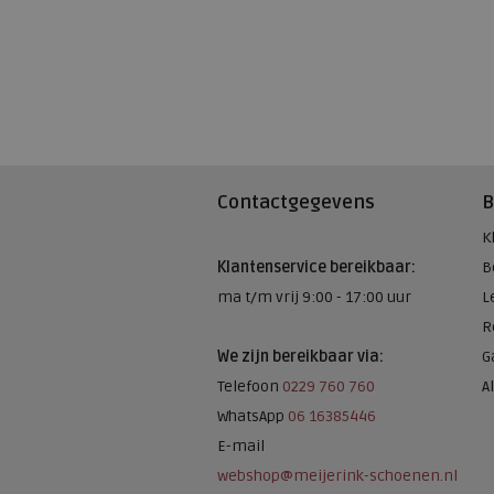
Contactgegevens
B
K
Klantenservice bereikbaar:
B
ma t/m vrij 9:00 - 17:00 uur
L
R
We zijn bereikbaar via:
G
Telefoon
0229 760 760
A
WhatsApp
06 16385446
E-mail
webshop@meijerink-schoenen.nl