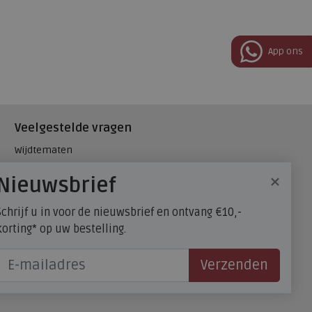
App ons
Veelgestelde vragen
Wijdtematen
Hielspoor
×
Nieuwsbrief
Maatadvies, wat is mijn
schoenmaat?
Schrijf u in voor de nieuwsbrief en ontvang €10,-
FitFlop - maatadvies
korting* op uw bestelling.
Verzenden