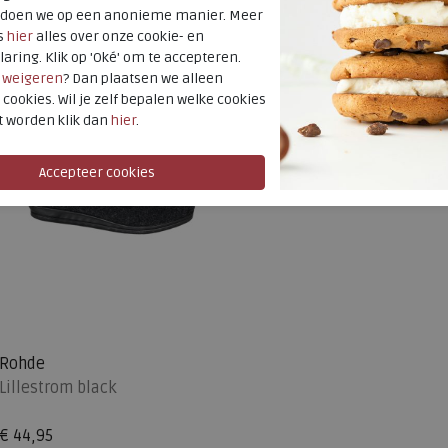
t doen we op een anonieme manier. Meer
s
hier
alles over onze cookie- en
laring. Klik op 'Oké' om te accepteren.
r
weigeren
? Dan plaatsen we alleen
 cookies. Wil je zelf bepalen welke cookies
t worden klik dan
hier
.
Rohde
Lillestrom black
€ 44,95