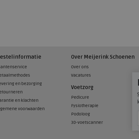
estelinformatie
Over Meijerink Schoenen
lantenservice
Over ons
etaalmethodes
Vacatures
evering en bezorging
Voetzorg
etourneren
Pedicure
arantie en klachten
Fysiotherapie
lgemene voorwaarden
Podoloog
3D-voetscanner