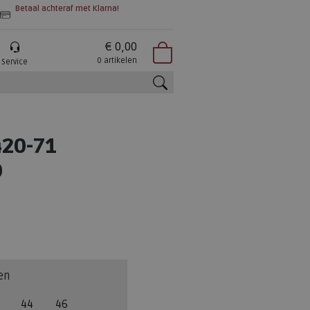
Betaal achteraf met Klarna!
€ 0,00
0 artikelen
Service
zoeken
20-71
O
en
44
46