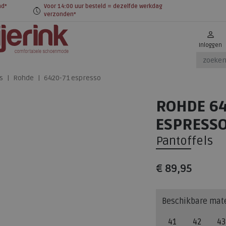
nd*
Voor 14:00 uur besteld = dezelfde werkdag
verzonden*
Inloggen
s
Rohde
6420-71 espresso
ROHDE 64
ESPRESS
Pantoffels
€ 89,95
Beschikbare mat
41
42
43