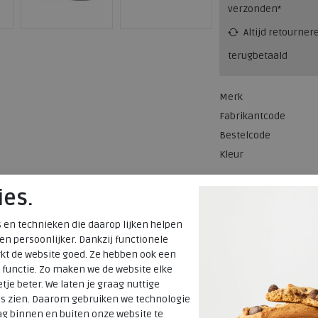
verzonden*
Altijd retourner
terugbetaald
Merk
Fabrikantcode
Bestelcode
Kleur
ies.
Materiaal
Wijdtemaat
 en technieken die daarop lijken helpen
Uitneembaar
 en persoonlijker. Dankzij functionele
voetbed
kt de website goed. Ze hebben ook een
 functie. Zo maken we de website elke
tje beter. We laten je graag nuttige
es zien. Daarom gebruiken we technologie
g binnen en buiten onze website te