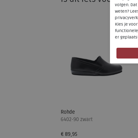
volgen. Da
weten? Lee
privacyverk
Kies je voo
functionele
er geplaats
Rohde
6402-90 zwart
€ 89,95