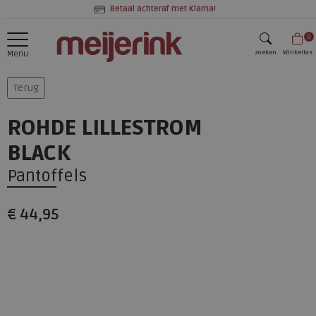
Betaal achteraf met Klarna!
0
zoeken
Winkeltas
Menu
zoeken
Terug
ROHDE LILLESTROM
BLACK
Pantoffels
€ 44,95