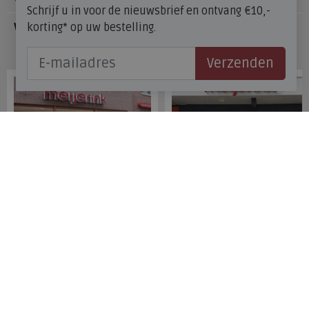
Schrijf u in voor de nieuwsbrief en ontvang €10,-
korting* op uw bestelling.
Veelgestelde vragen
Onze winkels
Verzenden
Meijerink Hoorn
Meijerink Heemskerk
Nieuwsteeg 39
Deutzstraat 21 A
1621 EC, Hoorn
1961 NS, Heemskerk
0229-296675
0251-446006
Betaalmogelijkheden