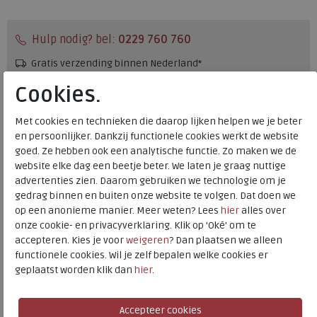
Hulp nodig? bel:
0229 760 760
Gratis verzending binnen Nederland*
Voor 14:00 uur besteld = dezelfde werkdag verzonden*
Cookies.
Altijd retourneren, binnen 1 werkdag terugbetaald
Met cookies en technieken die daarop lijken helpen we je beter
en persoonlijker. Dankzij functionele cookies werkt de website
Merk
Rohde
goed. Ze hebben ook een analytische functie. Zo maken we de
website elke dag een beetje beter. We laten je graag nuttige
Fabrikantcode
2603-90
advertenties zien. Daarom gebruiken we technologie om je
Bestelcode
540.01.000006
gedrag binnen en buiten onze website te volgen. Dat doen we
Kleur
Black
op een anonieme manier. Meer weten? Lees
hier
alles over
onze cookie- en privacyverklaring. Klik op 'Oké' om te
accepteren. Kies je voor
weigeren
? Dan plaatsen we alleen
Wijdtemaat
g+
functionele cookies. Wil je zelf bepalen welke cookies er
Uitneembaar voetbed
nee
geplaatst worden klik dan
hier
.