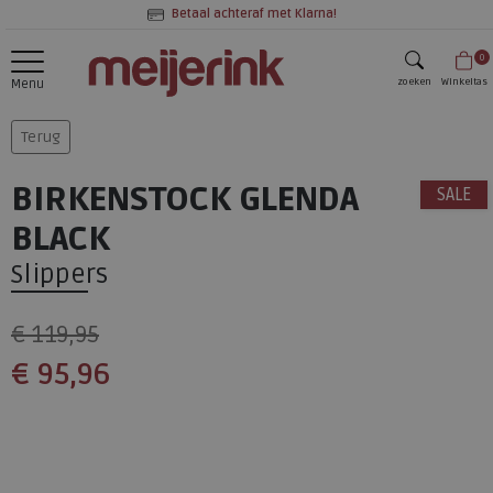
Betaal achteraf met Klarna!
0
zoeken
Winkeltas
Menu
zoeken
Terug
BIRKENSTOCK GLENDA
SALE
BLACK
Slippers
€ 119,95
€ 95,96