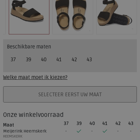
Beschikbare maten
37
39
40
41
42
43
Welke maat moet ik kiezen?
PLAATS IN WINKELMAND
SELECTEER EERST UW MAAT
Onze winkelvoorraad
37
39
40
41
42
43
Maat
Meijerink Heemskerk
HEEMSKERK