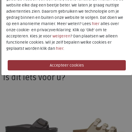
website elke dag een beetje beter. We laten je graag nuttige
advertenties zien. Daarom gebruiken we technologie om je
gedrag binnen en buiten onze website te volgen. Dat doen we
Birkenstock
op een anonieme manier. Meer weten? Lees
hier
alles over
Toon alles van
Birkenstock
onze cookie- en privacyverklaring. Klik op 'Oké' om te
accepteren. Kies je voor
weigeren
? Dan plaatsen we alleen
Naar alle
slippers
functionele cookies. Wil je zelf bepalen welke cookies er
geplaatst worden klik dan
hier
.
Naar alle
Birkenstock slippers
Is dit iets voor u?