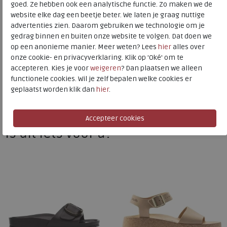
goed. Ze hebben ook een analytische functie. Zo maken we de
website elke dag een beetje beter. We laten je graag nuttige
advertenties zien. Daarom gebruiken we technologie om je
Birkenstock
gedrag binnen en buiten onze website te volgen. Dat doen we
op een anonieme manier. Meer weten? Lees
hier
alles over
Toon alles van
Birkenstock
onze cookie- en privacyverklaring. Klik op 'Oké' om te
accepteren. Kies je voor
weigeren
? Dan plaatsen we alleen
Naar alle
slippers
functionele cookies. Wil je zelf bepalen welke cookies er
geplaatst worden klik dan
hier
.
Naar alle
Birkenstock slippers
Is dit iets voor u?