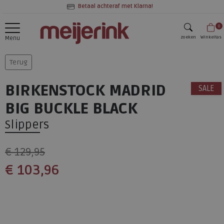
Betaal achteraf met Klarna!
0
zoeken
Winkeltas
Menu
zoeken
Terug
BIRKENSTOCK MADRID
SALE
BIG BUCKLE BLACK
Slippers
€ 129,95
€ 103,96