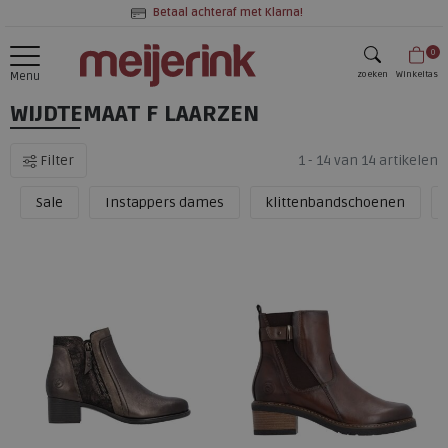
Betaal achteraf met Klarna!
0
zoeken
Winkeltas
Menu
WIJDTEMAAT F LAARZEN
zoeken
Filter
1 - 14 van 14 artikelen
Sale
Instappers dames
klittenbandschoenen