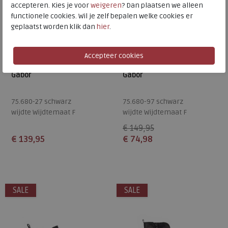
accepteren. Kies je voor
weigeren
? Dan plaatsen we alleen
functionele cookies. Wil je zelf bepalen welke cookies er
geplaatst worden klik dan
hier
.
Gabor
Gabor
75.680-27 schwarz
75.680-97 schwarz
wijdte Wijdtemaat F
wijdte Wijdtemaat F
€ 149,95
€ 139,95
€ 74,98
Beschikbare maten
Beschikbare maten
4,5
5
5,5
6
6,5
7,5
8
SALE
SALE
7,5
8,5