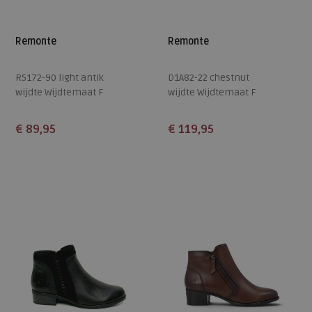
Remonte
Remonte
R5172-90 light antik
D1A82-22 chestnut
wijdte Wijdtemaat F
wijdte Wijdtemaat F
€ 89,95
€ 119,95
Beschikbare maten
Beschikbare maten
36
37
38
39
40
37
38
39
40
41
41
42
42
43
44