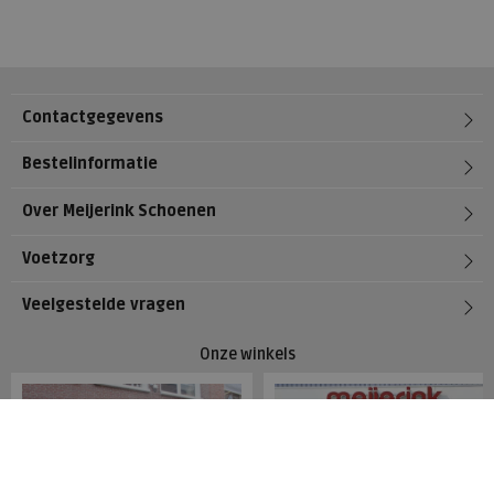
Contactgegevens
Bestelinformatie
Over Meijerink Schoenen
Voetzorg
Veelgestelde vragen
Onze winkels