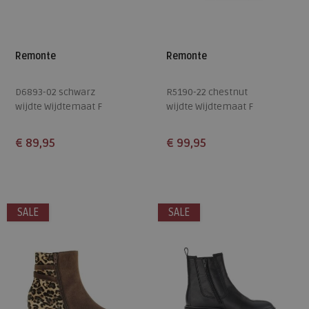
Remonte
Remonte
D6893-02 schwarz
R5190-22 chestnut
wijdte Wijdtemaat F
wijdte Wijdtemaat F
€ 89,95
€ 99,95
Beschikbare maten
Beschikbare maten
37
38
39
40
41
36
37
38
39
40
SALE
SALE
42
43
41
42