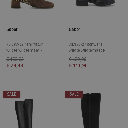
Gabor
Gabor
75.683-18 reh/natur
71.850-27 schwarz
wijdte Wijdtemaat F
wijdte Wijdtemaat F
€ 159,95
€ 139,95
€ 79,98
€ 111,96
Beschikbare maten
Beschikbare maten
4,5
5
6
7
7,5
5
5,5
6
6,5
7
SALE
SALE
8
9
7,5