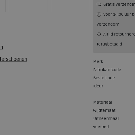
Gratis verzendi
Voor 14:00 uur b
verzonden*
Altijd retourner
terugbetaald
en
eterschoenen
Merk
Fabrikantcode
Bestelcode
Kleur
Materiaal
Wijdtemaat
Uitneembaar
voetbed