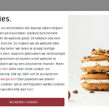
ies.
 en technieken die daarop lijken helpen
 en persoonlijker. Dankzij functionele
kt de website goed. Ze hebben ook een
 functie. Zo maken we de website elke
tje beter. We laten je graag nuttige
es zien. Daarom gebruiken we technologie
g binnen en buiten onze website te
t doen we op een anonieme manier. Meer
s
hier
alles over onze cookie- en
laring. Klik op 'Oké' om te accepteren.
r
weigeren
? Dan plaatsen we alleen
 cookies. Wil je zelf bepalen welke cookies
t worden klik dan
hier
.
SALE
Piedi Nudi