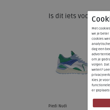
Is dit iets voor u?
Cook
Met cookies
we je beter
cookies wer
analytische
dag een bee
advertenti
om je gedra
volgen. Da
weten? Lee
privacyverk
Kies je voo
functionele
er geplaats
SALE
Piedi Nudi