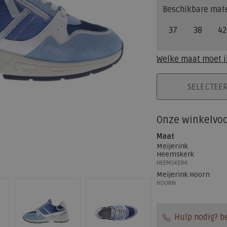
Beschikbare mat
37
38
42
Welke maat moet i
PLAATS IN WINK
SELECTEE
Onze winkelvo
Maat
Meijerink
Heemskerk
HEEMSKERK
Meijerink Hoorn
HOORN
Hulp nodig? b