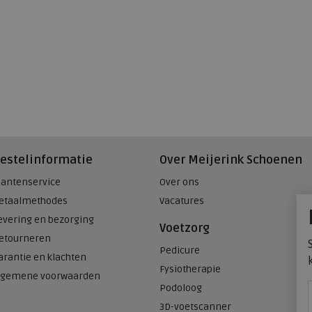
estelinformatie
Over Meijerink Schoenen
lantenservice
Over ons
etaalmethodes
Vacatures
evering en bezorging
Voetzorg
etourneren
Pedicure
arantie en klachten
Fysiotherapie
lgemene voorwaarden
Podoloog
3D-voetscanner