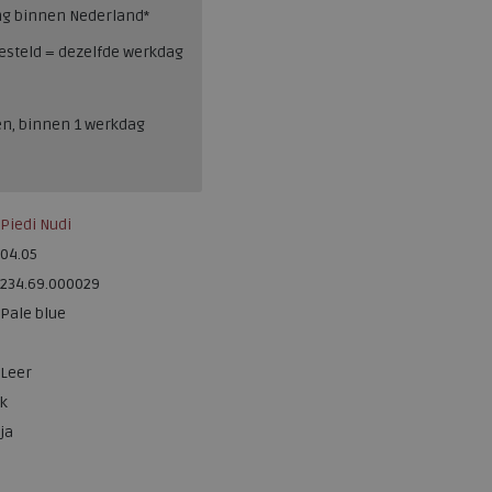
ng binnen Nederland*
esteld = dezelfde werkdag
en, binnen 1 werkdag
Piedi Nudi
04.05
234.69.000029
Pale blue
Leer
k
ja