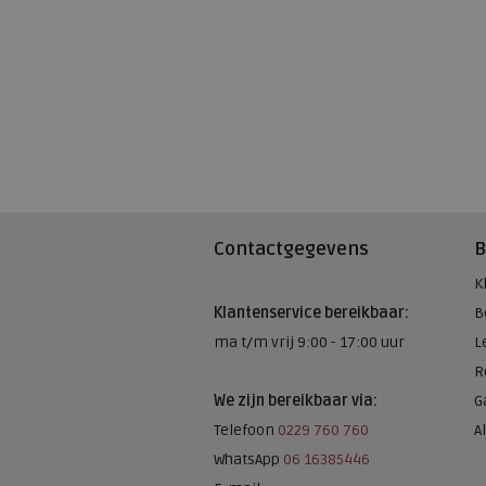
Contactgegevens
B
K
Klantenservice bereikbaar:
B
ma t/m vrij 9:00 - 17:00 uur
L
R
We zijn bereikbaar via:
G
Telefoon
0229 760 760
A
WhatsApp
06 16385446