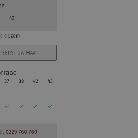
en
43
k kiezen?
ELMAND
R EERST UW MAAT
orraad
37
38
42
43
el:
0229 760 760