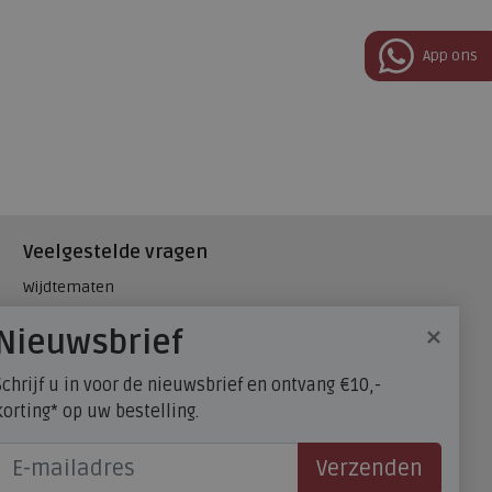
App ons
Veelgestelde vragen
Wijdtematen
Hielspoor
×
Nieuwsbrief
Maatadvies, wat is mijn
schoenmaat?
Schrijf u in voor de nieuwsbrief en ontvang €10,-
FitFlop - maatadvies
korting* op uw bestelling.
Verzenden