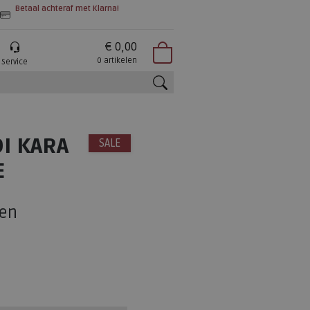
Betaal achteraf met Klarna!
€ 0,00
0 artikelen
Service
zoeken
DI KARA
SALE
E
en