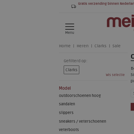
Gratis verzending binnen Nederla
Menu
Home
Heren
Clarks
Sale
Gefilterd op:
B
Clarks
S
Wis selectie
p
Model
outdoorschoenen hoog
sandalen
slippers
sneakers / veterschoenen
veterboots