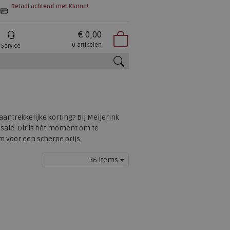
Betaal achteraf met Klarna!
€ 0,00
0 artikelen
Service
zoeken
antrekkelijke korting? Bij Meijerink
sale. Dit is hét moment om te
 voor een scherpe prijs.
36 items