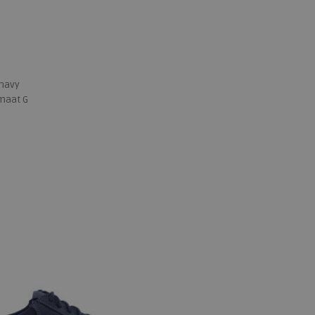
 navy
maat G
 maten
9
11
12