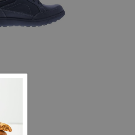
TX black
maat G
 maten