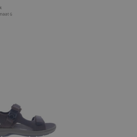
ck
maat G
 maten
10
10,5