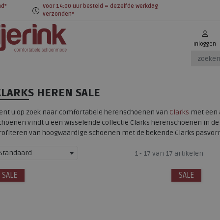
nd*
Voor 14:00 uur besteld = dezelfde werkdag
verzonden*
Inloggen
CLARKS HEREN SALE
ent u op zoek naar comfortabele herenschoenen van
Clarks
met een a
choenen vindt u een wisselende collectie Clarks herenschoenen in de 
rofiteren van hoogwaardige schoenen met de bekende Clarks pasvorm
Standaard
1 - 17 van 17 artikelen
SALE
SALE