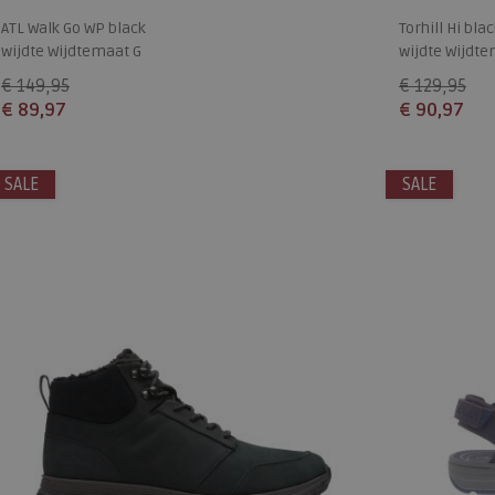
ATL Walk Go WP black
Torhill Hi bla
wijdte Wijdtemaat G
wijdte Wijdte
€ 149,95
€ 129,95
€ 89,97
€ 90,97
Beschikbare maten
Beschikbare
SALE
7,5
11
SALE
8,5
9+