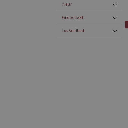
Kleur
Joya
Mephisto
Wijdtemaat
Pikolinos
Los Voetbed
Q-fit
Rohde
Skechers
Solidus
Waldlaufer
Warmbat
Xsensible
Stretchwalker