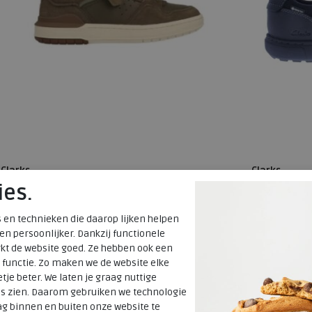
Clarks
Clarks
ies.
Courtlite2 Lo khaki
Mapstone loG
 en technieken die daarop lijken helpen
wijdte Wijdtemaat G
wijdte Wijdte
 en persoonlijker. Dankzij functionele
€ 99,95
€ 149,95
kt de website goed. Ze hebben ook een
€ 49,98
€ 89,97
 functie. Zo maken we de website elke
tje beter. We laten je graag nuttige
Beschikbare maten
Beschikbare
es zien. Daarom gebruiken we technologie
SALE
7,5
SALE
11
g binnen en buiten onze website te