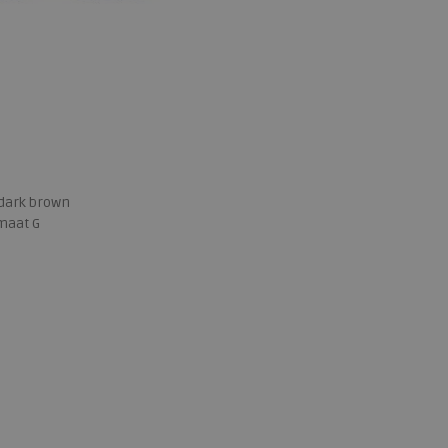
 dark brown
maat G
 maten