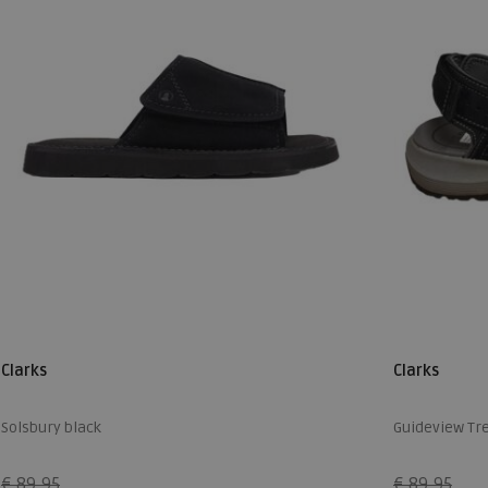
Clarks
Clarks
Solsbury black
Guideview Tre
€ 89,95
€ 89,95