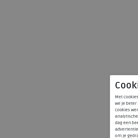
Cook
Met cookies
we je beter
cookies wer
analytische
dag een bee
advertenti
om je gedra