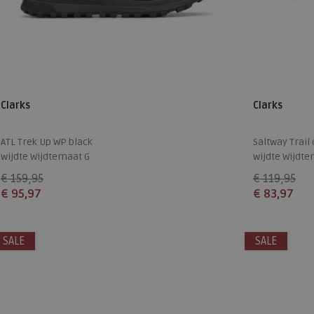
Clarks
Clarks
ATL Trek Up WP black
Saltway Trail
wijdte Wijdtemaat G
wijdte Wijdte
€ 159,95
€ 119,95
€ 95,97
€ 83,97
Beschikbare maten
Beschikbare
SALE
8
8,5
9+
SALE
7