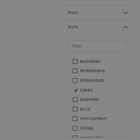
Maat
Merk
Australian
Berkelmans
Birkenstock
Clarks
Dolomite
ECCO
Finn Comfort
FitFlop
Josef Seibel