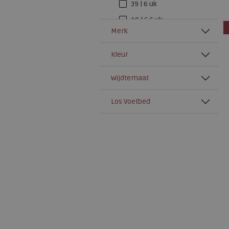
39 | 6 uk
40 | 6,5 uk
a
Merk
40,5 | 7 uk
41 | 7,5 uk
Kleur
41,5
Wijdtemaat
42 | 8 uk
42,5 | 8,5 uk
Los Voetbed
43 | 9 uk
44 | 10 uk
45 | 10,5 uk