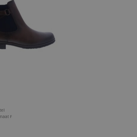
tel
maat F