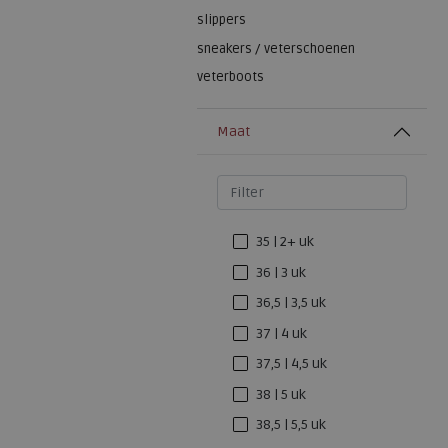
slippers
sneakers / veterschoenen
veterboots
Maat
35 | 2+ uk
36 | 3 uk
36,5 | 3,5 uk
37 | 4 uk
37,5 | 4,5 uk
38 | 5 uk
38,5 | 5,5 uk