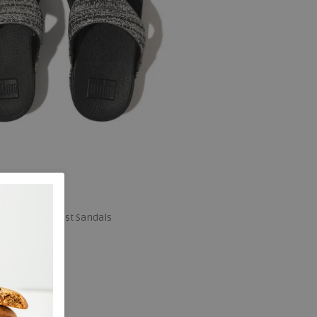
weave Toe-Post Sandals
 maten
38
39
40
41
42