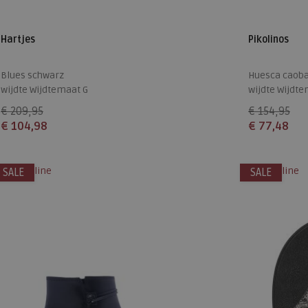
Hartjes
Pikolinos
Blues schwarz
Huesca caob
wijdte Wijdtemaat G
wijdte Wijdte
€ 209,95
€ 154,95
€ 104,98
€ 77,48
Beschikbare maten
Beschikbare
lleen online
alleen online
SALE
10
SALE
41