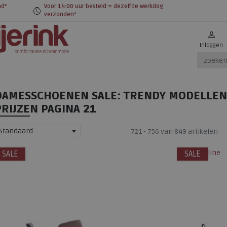
nd*
Voor 14:00 uur besteld = dezelfde werkdag
verzonden*
Inloggen
DAMESSCHOENEN SALE: TRENDY MODELLEN
PRIJZEN
PAGINA 21
Standaard
721 - 756 van 849 artikelen
alleen online
SALE
SALE