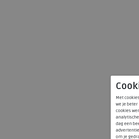
Cook
Met cookies
we je beter
cookies wer
analytische
dag een bee
advertenti
om je gedra
a