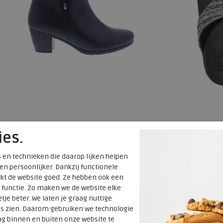
Gabor
FitFlop
ies.
35.522-27 schwarz
Lulu Shimmer
 en technieken die daarop lijken helpen
wijdte Wijdtemaat F
 en persoonlijker. Dankzij functionele
kt de website goed. Ze hebben ook een
€ 124,95
€ 89,95
 functie. Zo maken we de website elke
€ 62,48
€ 71,96
tje beter. We laten je graag nuttige
Beschikbare maten
Beschikbare
es zien. Daarom gebruiken we technologie
g binnen en buiten onze website te
lleen online
alleen online
8,5
36
37