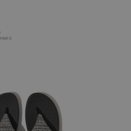
a
maat G
 maten