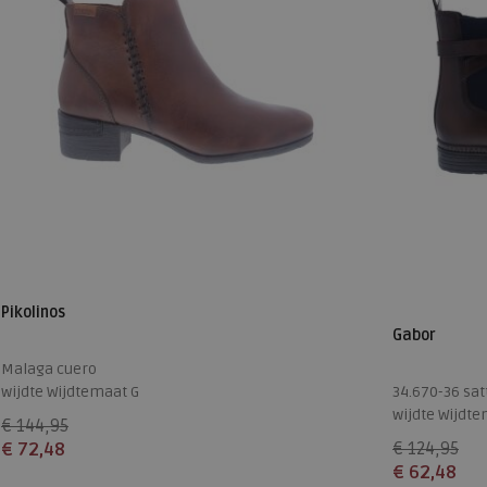
Pikolinos
Gabor
Malaga cuero
wijdte Wijdtemaat G
34.670-36 sat
wijdte Wijdte
€ 144,95
€ 72,48
€ 124,95
€ 62,48
Beschikbare maten