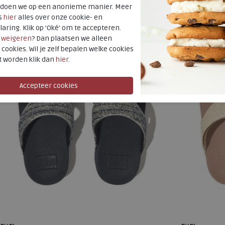
SALE
SALE
t doen we op een anonieme manier. Meer
s
hier
alles over onze cookie- en
laring. Klik op 'Oké' om te accepteren.
r
weigeren
? Dan plaatsen we alleen
 cookies. Wil je zelf bepalen welke cookies
t worden klik dan
hier
.