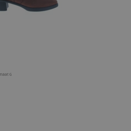
maat G
 maten