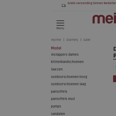
Gratis verzending binnen Nederla
Menu
Home
Dames
Sale
Model
Instappers dames
klittenbandschoenen
laarzen
outdoorschoenen hoog
outdoorschoenen laag
pantoffels
pantoffels muil
pumps
sandalen