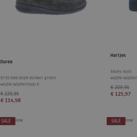
Hartjes
Durea
Blues nuss
9735.688.0628 donker groen
wijdte Wijdte
wijdte Wijdtemaat K
€ 209,95
€ 229,95
€ 125,97
€ 114,98
Beschikbare
Beschikbare maten
3,5
4,5
lleen online
alleen online
SALE
4
SALE