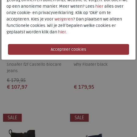
op een anonieme manier. Meer weten? Lees
hier
alles over
onze cookie- en privacyverklaring. Klik op 'Oké' om te
accepteren. Kies je voor
weigeren
? Dan plaatsen we alleen
functionele cookies. Wil je zelf bepalen welke cookies er
geplaatst worden klik dan
hier
.
Wolky
Wolky
Snoafer f2f Castello Biocare
Why Floater black
jeans
€ 179,95
€ 107,97
€ 179,95
Beschikbare maten
Beschikbare maten
37
38
40
43
38
SALE
SALE