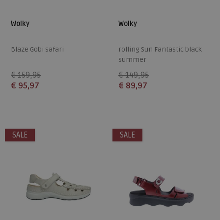
Wolky
Wolky
Blaze Gobi safari
rolling Sun Fantastic black
summer
€ 159,95
€ 149,95
€ 95,97
€ 89,97
Beschikbare maten
Beschikbare maten
40
40
SALE
SALE