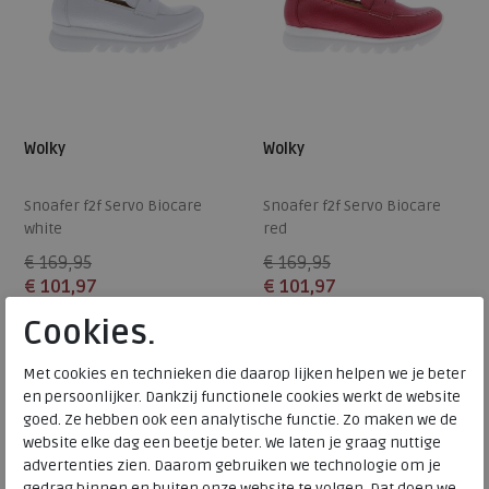
Wolky
Wolky
Snoafer f2f Servo Biocare
Snoafer f2f Servo Biocare
white
red
€ 169,95
€ 169,95
€ 101,97
€ 101,97
Cookies.
Beschikbare maten
Beschikbare maten
42
39
40
Met cookies en technieken die daarop lijken helpen we je beter
SALE
en persoonlijker. Dankzij functionele cookies werkt de website
goed. Ze hebben ook een analytische functie. Zo maken we de
website elke dag een beetje beter. We laten je graag nuttige
advertenties zien. Daarom gebruiken we technologie om je
gedrag binnen en buiten onze website te volgen. Dat doen we