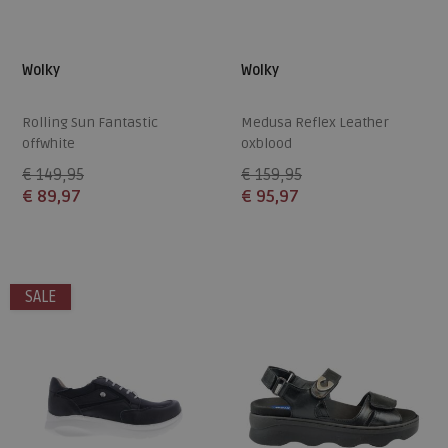
Wolky
Wolky
Rolling Sun Fantastic
Medusa Reflex Leather
offwhite
oxblood
€ 149,95
€ 159,95
€ 89,97
€ 95,97
Beschikbare maten
Beschikbare maten
42
37
39
SALE