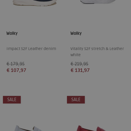
Wolky
Wolky
Impact S2F Leather denim
Vitality S2F stretch & Leather
white
€ 179,95
€ 219,95
€ 107,97
€ 131,97
Beschikbare maten
Beschikbare maten
37
39
41
42
38
42
43
SALE
SALE