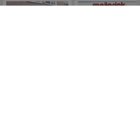
Meijerink Hoorn
Meijerink Heemskerk
Nieuwsteeg 39
Deutzstraat 21 A
1621 EC, Hoorn
1961 NS, Heemskerk
0229-296675
0251-446006
Betaalmogelijkheden