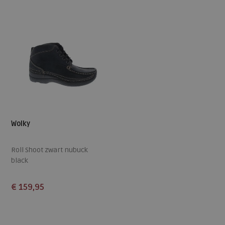
Wolky
Roll Shoot zwart nubuck
black
€ 159,95
Beschikbare maten
36
37
38
40
41