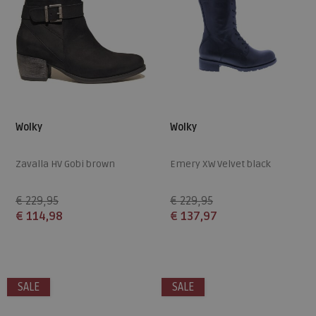
Wolky
Wolky
Zavalla HV Gobi brown
Emery XW Velvet black
€ 229,95
€ 229,95
€ 114,98
€ 137,97
Beschikbare maten
Beschikbare maten
38
41
37
SALE
SALE