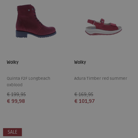
Wolky
Wolky
Quinta F2F Longbeach
Adura Timber red summer
oxblood
€ 199,95
€ 169,95
€ 99,98
€ 101,97
Beschikbare maten
Beschikbare maten
43
40
SALE