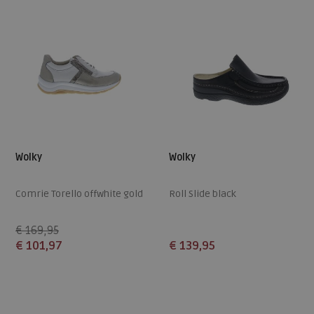
Wolky
Wolky
Comrie Torello offwhite gold
Roll Slide black
€ 169,95
€ 101,97
€ 139,95
Beschikbare maten
Beschikbare maten
38
37
38
39
41
42