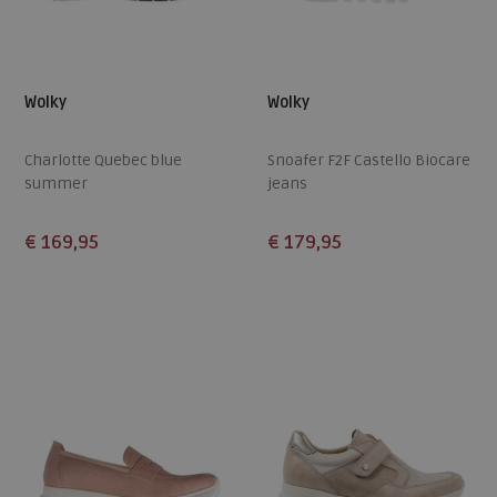
Wolky
Wolky
Charlotte Quebec blue
Snoafer F2F Castello Biocare
summer
jeans
€ 169,95
€ 179,95
Beschikbare maten
Beschikbare maten
38
39
40
37
38
42