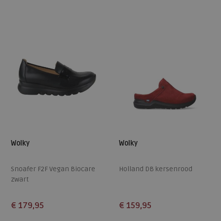
42
38
39
Wolky
Wolky
Snoafer F2F Vegan Biocare
Holland DB kersenrood
zwart
€ 179,95
€ 159,95