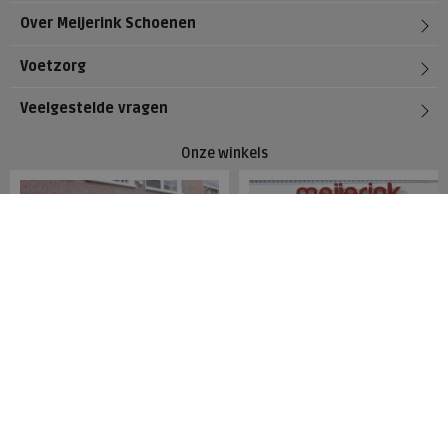
Over Meijerink Schoenen
Voetzorg
Veelgestelde vragen
Onze winkels
Meijerink Hoorn
Meijerink Heemskerk
Nieuwsteeg 39
Deutzstraat 21 A
1621 EC, Hoorn
1961 NS, Heemskerk
0229-296675
0251-446006