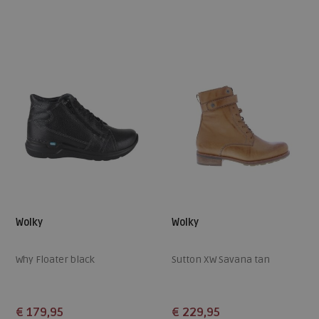
Beschikbare maten
Beschikbare maten
41
37
38
Wolky
Wolky
Why Floater black
Sutton XW Savana tan
€ 179,95
€ 229,95