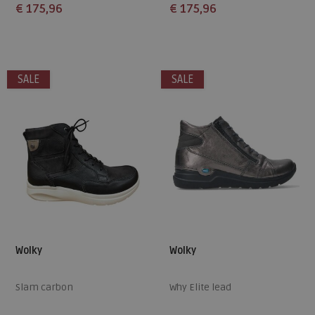
€ 175,96
€ 175,96
Beschikbare maten
Beschikbare maten
37
42
43
37
40
42
SALE
SALE
Wolky
Wolky
Slam carbon
Why Elite lead