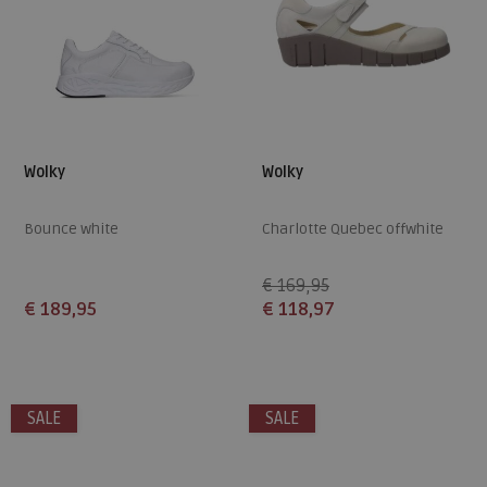
Wolky
Wolky
Bounce white
Charlotte Quebec offwhite
€ 169,95
€ 189,95
€ 118,97
Beschikbare maten
Beschikbare maten
37
42
41
42
SALE
SALE