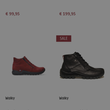
€ 99,95
€ 199,95
Beschikbare maten
Beschikbare maten
41
38
39
40
42
SALE
Wolky
Wolky