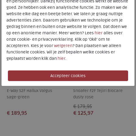
SALE
en persoonlijker. Dankzij functionele cookies werkt de website
goed. Ze hebben ook een analytische functie. Zo maken we de
website elke dag een beetje beter. We laten je graag nuttige
advertenties zien. Daarom gebruiken we technologie om je
gedrag binnen en buiten onze website te volgen. Dat doen we
op een anonieme manier. Meer weten? Lees
hier
alles over
onze cookie- en privacyverklaring. Klik op 'Oké' om te
accepteren. Kies je voor
weigeren
? Dan plaatsen we alleen
functionele cookies. Wil je zelf bepalen welke cookies er
geplaatst worden klik dan
hier
.
Wolky
Wolky
E-Way S2F Hallux Valgus
Snoafer F2F Tejiri Biocare
sage-green
dusty rose
€ 179,95
€ 189,95
€ 125,97
Beschikbare maten
Beschikbare maten
38
42
40
41
42