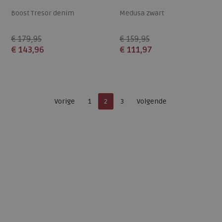
Boost Tresor denim
Medusa zwart
€ 179,95
€ 159,95
€ 143,96
€ 111,97
Beschikbare maten
Beschikbare maten
37
42
38
Je bent op pagina
Pagina
Pagina
Vorige
1
2
3
Volgende