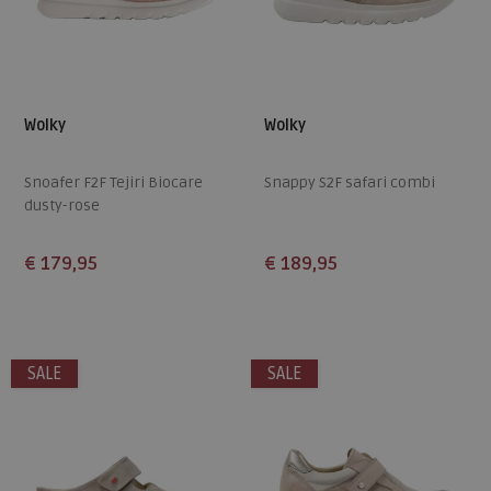
Wolky
Wolky
Snoafer F2F Tejiri Biocare
Snappy S2F safari combi
dusty-rose
€ 179,95
€ 189,95
Beschikbare maten
Beschikbare maten
36
40
41
43
37
39
41
42
SALE
SALE