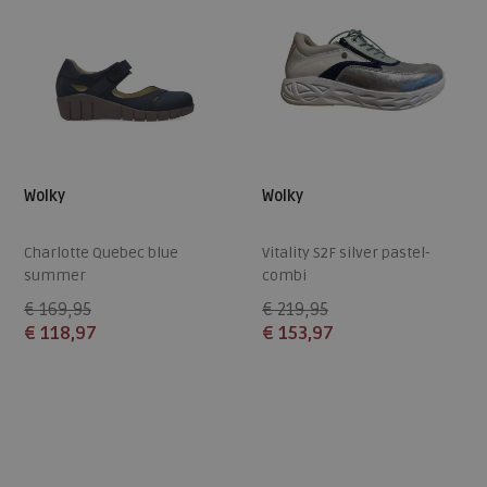
Wolky
Wolky
Charlotte Quebec blue
Vitality S2F silver pastel-
summer
combi
€ 169,95
€ 219,95
€ 118,97
€ 153,97
Beschikbare maten
Beschikbare maten
38
41
42
43
38
39
41
42