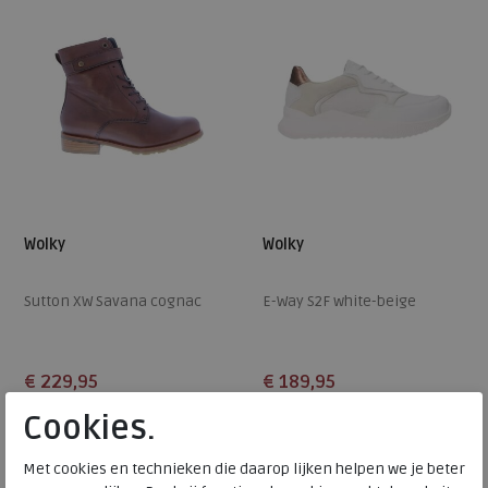
Wolky
Wolky
Sutton XW Savana cognac
E-Way S2F white-beige
€ 229,95
€ 189,95
Cookies.
Beschikbare maten
Beschikbare maten
38
39
40
43
37
42
Met cookies en technieken die daarop lijken helpen we je beter