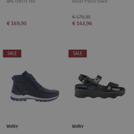
Why cherry red
Boost Tresor black
€ 179,95
€ 169,95
€ 143,96
Beschikbare maten
Beschikbare maten
38
38
SALE
SALE
Wolky
Wolky