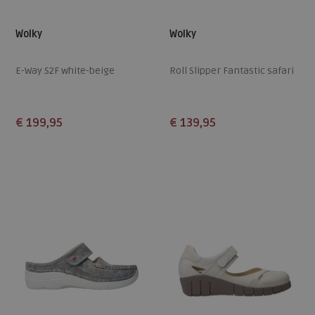
Wolky
Wolky
E-Way S2F white-beige
Roll Slipper Fantastic safari
€ 199,95
€ 139,95
Beschikbare maten
Beschikbare maten
37
38
40
41
38
42