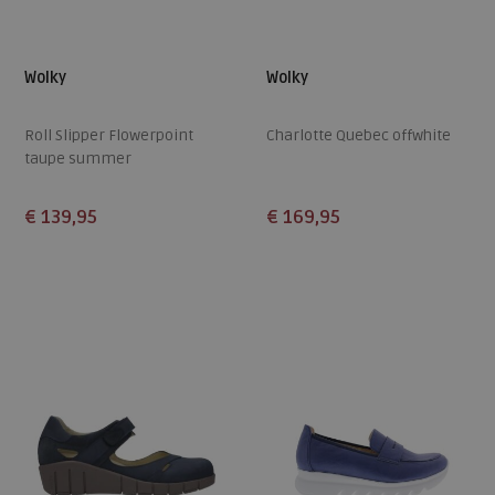
Wolky
Wolky
Roll Slipper Flowerpoint
Charlotte Quebec offwhite
taupe summer
€ 139,95
€ 169,95
Beschikbare maten
Beschikbare maten
36
41
43
38
39
40
41