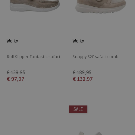
Wolky
Wolky
Roll Slipper Fantastic safari
Snappy S2F safari combi
€ 139,95
€ 189,95
€ 97,97
€ 132,97
Beschikbare maten
Beschikbare maten
38
39
40
41
42
SALE