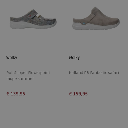
Wolky
Wolky
Roll Slipper Flowerpoint
Holland DB Fantastic safari
taupe summer
€ 139,95
€ 159,95
Beschikbare maten
Beschikbare maten
37
39
43
37
40
42