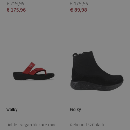
€ 219,95
€ 179,95
€ 175,96
€ 89,98
Beschikbare maten
Beschikbare maten
37
38
39
42
37
Wolky
Wolky
Hobie - vegan biocare rood
Rebound S2F black