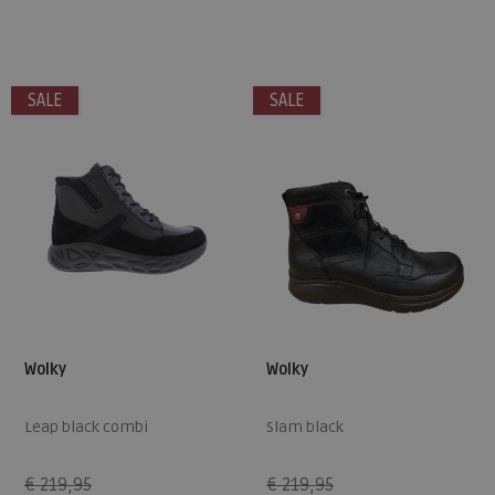
Beschikbare maten
Beschikbare maten
38
40
37
38
40
42
SALE
SALE
Wolky
Wolky
Leap black combi
Slam black
€ 219,95
€ 219,95